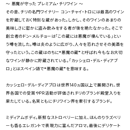
～ 悪魔が守った プレミアム・チリワイン ～
その昔、チリの名門ワイナリー コン・チャイ・トロには最高のワイン
を貯蔵しておく特別な蔵があった。しかし、そのワインのあまりの
美味しさに密かに盗み飲みをする者が後を絶たなかった。そこで
創立者のドン・メルチョーは「この蔵には悪魔が棲んでいる」とい
う噂を流した。噂は炎のように広がり、人々を恐れさせその美酒を
守ったという。この蔵はのちに❝悪魔の蔵❞と呼ばれ今もなお大切
なワインが静かに貯蔵されている。「カッシェロ・デル・ディアブ
ロ」とはスペイン語で❝悪魔の蔵❞を意味する。
カッシェロ・デル・ディアブロは世界140ヵ国以上で展開され、世
界各国での受賞やPR活動が評価されチリのブランド殿堂入りを
果たしている。名実ともにチリワイン界を牽引するブランド。
ミディアムボディ。新鮮なストロベリーに加え、ほんのりラズベリ
ーも香るエレガントで表現力に富んだアロマ。最後にデリケート