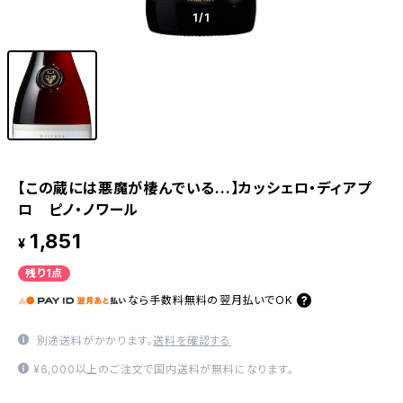
1
/1
【この蔵には悪魔が棲んでいる...】カッシェロ・ディアプ
ロ ピノ・ノワール
1,851
¥
残り1点
なら
手数料無料の
翌月払いでOK
別途送料がかかります。
送料を確認する
¥6,000以上のご注文で国内送料が無料になります。