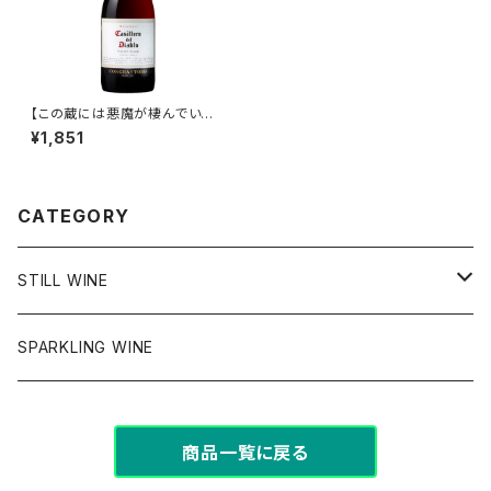
【この蔵には悪魔が棲んでい
る...】カッシェロ・ディアプロ ピ
¥1,851
ノ・ノワール
CATEGORY
STILL WINE
チリ
SPARKLING WINE
アメリカ
商品一覧に戻る
フランス