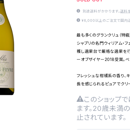
別途送料がかかります。
送料
¥6,000以上のご注文で国
最も多くのグランクリュ（特
シャブリの名門ウィリアム・
穫し選果台で厳格な選果を行
ーオブザイヤー2018受賞。ベ
フレッシュな柑橘系の香り、
長を感じられるピュアでクリ
このショップで
ます。20歳未満
止されています。