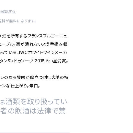
を確認する
内送料が無料になります。
級）畑を所有するフランスブルゴーニュ
フェーブル。実が潰れないよう手摘み収
っている。IWCホワイトワインメーカ
タンヌ+ドゥソーヴ 2018 5つ星受賞。
キレのある酸味が際立つ1本。大地の特
ーンな仕上がり。辛口。
は酒類を取り扱ってい
の者の飲酒は法律で禁